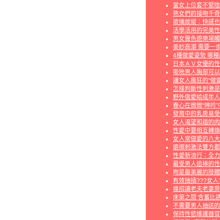
當女上位套不緊陰
熟女們的接吻千奇
欲擒故縱：快感也
活學活用的完美性
男女聲色遊樂場觸
美妙高潮 需要一
4種做愛姿勢 哪
日本ＡＶ女優的性
吸吮男人胸部可以
讓女人瘋狂的“做愛
怎樣判斷性刺激是
野外做愛給成年人
春心在微微“呻吟”
發育中的乳房易受
女人渴望和諧的肉
性愛中要相互轉換
女人常做愛的八大
磨擦刺激法雙方都
性愛新流行：全力
最受男人追捧的性
吻是最美麗的肢體
有效抽插???女人
幾招讓老夫老妻房
床第之間 含蓄比
不需要男人抽送的
保持性慾維護器官