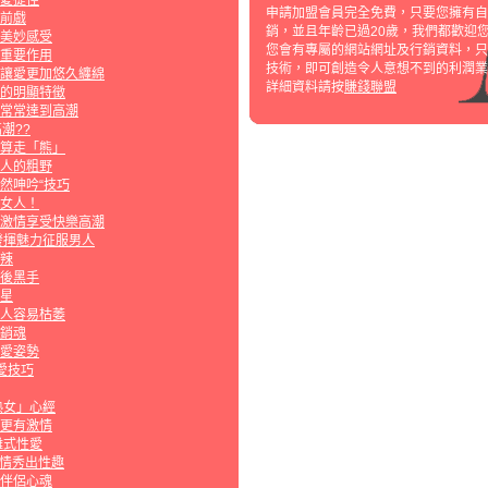
愛捷徑
申請加盟會員完全免費，只要您擁有自
前戲
銷，並且年齡已過20歲，我們都歡迎
美妙感受
您會有專屬的網站網址及行銷資料，只
重要作用
技術，即可創造令人意想不到的利潤業
讓愛更加悠久纏綿
詳細資料請按
賺錢聯盟
的明顯特徵
常常達到高潮
潮??
算走「熊」
人的粗野
然呻吟“技巧
女人！
激情享受快樂高潮
發揮魅力征服男人
辣
後黑手
星
人容易枯萎
銷魂
愛姿勢
愛技巧
熟女」心經
更有激情
離式性愛
激情秀出性趣
伴侶心魂