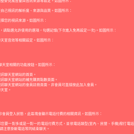
調整麥克風音量與音訊來源等設定。如圖所示：
整自己視訊的解析度、來源與品質。如圖所示：
選擇您的視訊來源。如圖所示：
，請點選允許使用的選項，勾選記憶(下次進入免再設定一次)。如圖所示：
聊天室音效等相關設定。如圖所示：
 聊天室相關的功能按鈕。如圖所示：
視訊聊天室網站的首頁。
視訊聊天室網站的補充購買點數頁面。
視訊聊天室網站的會員註冊頁面，非會員可直接按此加入會員。
聊天室。
 非會員登入狀態，此區塊會顯示電話付費的相關資訊。如圖所示：
擇您要一對多或是一對一的電話付費方式，並依電話類型(室內、民營、手機)撥打電
請注意掛斷電話等同結束聊天。