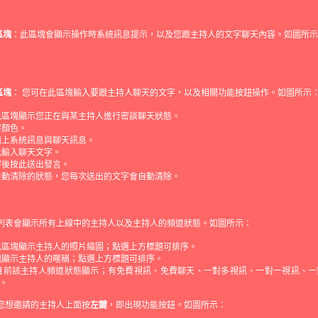
區塊
：此區塊會顯示操作時系統訊息提示，以及您跟主持人的文字聊天內容。如圖所示
區塊
： 您可在此區塊輸入要跟主持人聊天的文字，以及相關功能按鈕操作。如圖所示
此區塊顯示您正在與某主持人進行密談聊天狀態。
字顏色。
面上系統訊息與聊天訊息。
此輸入聊天文字。
字後按此送出發言。
自動清除的狀態，您每次送出的文字會自動清除。
此列表會顯示所有上線中的主持人以及主持人的頻道狀態。如圖所示：
此區塊顯示主持人的照片縮圖；點選上方標題可排序。
塊顯示主持人的暱稱；點選上方標題可排序。
目前該主持人頻道狀態顯示；有免費視訊、免費聊天、一對多視訊、一對一視訊、一
。
在您想邀請的主持人上面按
左鍵
，即出現功能按鈕。如圖所示：