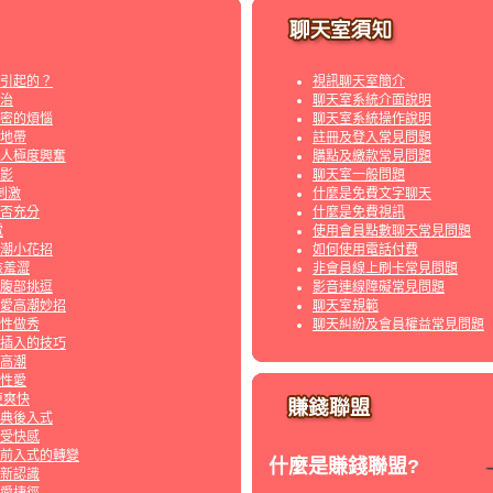
引起的？
視訊聊天室簡介
治
聊天室系統介面說明
密的煩惱
聊天室系統操作說明
地帶
註冊及登入常見問題
人極度興奮
購點及繳款常見問題
影
聊天室一般問題
刺激
什麼是免費文字聊天
否充分
什麼是免費視訊
電
使用會員點數聊天常見問題
潮小花招
如何使用電話付費
該羞澀
非會員線上刷卡常見問題
腹部挑逗
影音連線障礙常見問題
愛高潮妙招
聊天室規範
?性做秀
聊天糾紛及會員權益常見問題
插入的技巧
高潮
性愛
更爽快
典後入式
受快感
前入式的轉變
什麼是賺錢聯盟?
新認識