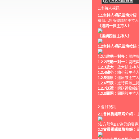
(10) 其它相關資訊
1.主持人視訊
1.1主持人視訊區塊介紹
會顯示您所邀請的主持人
《邀請一位主持人》
《邀請四位主持人》
1.2主持人視訊區塊按鈕
1.2.1啟動一對多
：開啟
1.2.2啟動一對一
：開啟
1.2.3放大
：放大該主持
1.2.4縮小
：縮小該主持
1.2.5還原
：還原該主持
1.2.6密談
：進行與該主
1.2.7送禮
：贈送禮物給
1.2.8關閉
：關閉該主持人
2.會員視訊
2.1會員視訊區塊介紹
：
(右方藍色Bar為您的麥
2.2會員視訊區塊按鈕
：