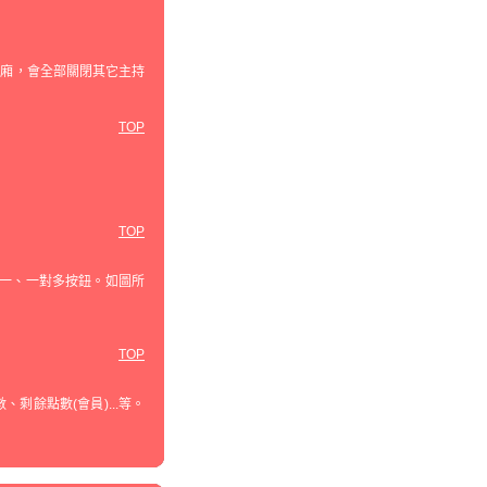
包廂，會全部關閉其它主持
TOP
TOP
對一、一對多按鈕。如圖所
TOP
餘點數(會員)...等。