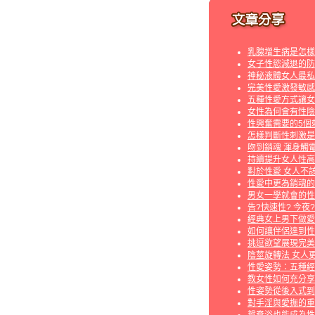
乳腺增生病是怎樣
女子性慾減退的防
神秘液體女人最私
完美性愛激發敏感
五種性愛方式讓女
女性為何會有性陰
性興奮需要的5個
怎樣判斷性刺激是
吻到銷魂 渾身觸
持續提升女人性高
對於性愛 女人不
性愛中更為銷魂的
男女一學就會的性
告?快速性? 今夜
經典女上男下做愛
如何讓伴侶達到性
挑逗欲望展現完美
陰莖旋轉法 女人
性愛姿勢：五種經
教女性如何充分享
性姿勢從後入式到
對手淫與愛撫的重