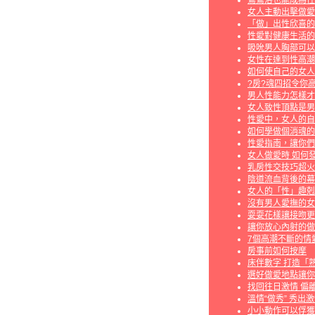
鴛鴦浴也能成為性
女人主動出擊做愛
「做」出性欣喜的
性愛對健康生活的
吸吮男人胸部可以
女性在達到性高潮
如何使自己的女人
?房?魂四招令你高
男人性能力怎樣才
女人致性頂點是男
性愛中，女人的自
如何學做個消魂的
性愛指南，讓你們
女人做愛時 如何
乳房性交技巧超火
陰道流血背後的幕
女人的「性」趣剋
沒有男人愛撫的女
耍耍花樣讓接吻更
讓你放心內射的做
7個高潮不斷的情
房事前如何按摩
床伴數字 打造「
選好做愛地點讓你
找回往日激情 偏
溫情“做秀” 秀出
小小動作可以俘獲