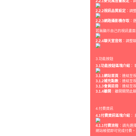
2.2.1麥克風音量設定
：
2.2.2視訊品質設定
：調
2.2.3網路攝影機存取
：
若無顯示自己的視訊畫面
2.2.4聊天室音效
：調整
3.功能按鈕
3.1功能按鈕區塊介紹
：
3.1.1網站首頁
：連結至
3.1.2補充點數
：連結至
3.1.3會員註冊
：連結至
3.1
.4
離開
：離開關閉此
4.付費資訊
4.1付費資訊區塊介紹
：
4.1.1付費流程
：請先選
網站帳號即可完成付費，