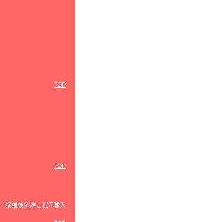
TOP
TOP
話，接通後依語言提示輸入