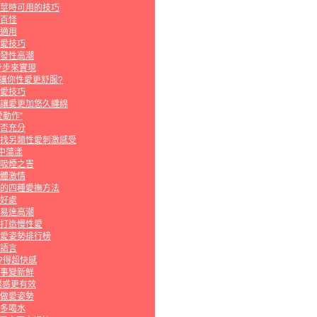
莖時可用的技巧
百怪
適用
愛技巧
發性高潮
步步來實現
種讓你性愛更舒服?
愛技巧
讓愛更加悠久纏綿
動作”
否充分
找另類性愛刺激感受
中蕩漾
吸煙之害
體激情
的四種愛撫方法
好處
易達高潮
打造慢性愛
愛姿勢排行榜
語言
?得超快感
事變新鮮
誘惑更有效
做愛姿勢
多喝水